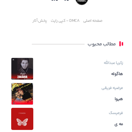
صفحه اصلی
DMCA – کپی رایت
پخش آثار
مطالب محبوب
زکریا عبدالله
هاگوله
مرضیه فریقی
هیوا
فرمیسک
مه ی