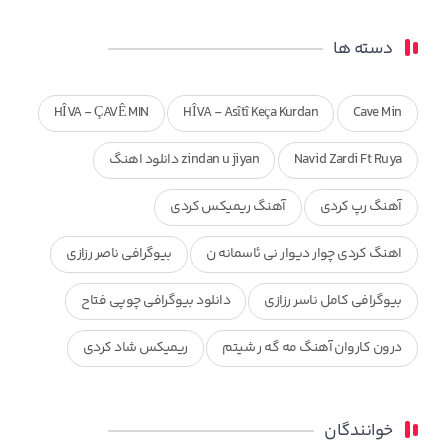
دسته ها
HÎVA - ÇAVÊ MIN
HÎVA - Asîtî Keça Kurdan
Cave Min
Navid Zardi Ft Ruya
zindan u jiyan دانلود اهنگ
آهنگ رپ کردی
آهنگ ریمیکس کردی
اهنگ کردی چوار دیوار نی ئاسمانه ن
بیوگرافی ناصر رزازی
بیوگرافی کامل ناسر رزازی
دانلود بیوگرافی چوپی فتاح
درون کاروان آهنگ مه گه ر شیتم
ریمیکس شاد کردی
ریمیکس کردی جدید
مجموعه آهنگ های ذکریا عبداله
خوانندگان
محمد جزا
ناصر رزازی
نویدزردی و رویا آهنگ وره