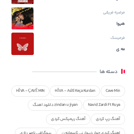
مرضیه فریقی
هیوا
فرمیسک
مه ی
دسته ها
HÎVA - ÇAVÊ MIN
HÎVA - Asîtî Keça Kurdan
Cave Min
Navid Zardi Ft Ruya
zindan u jiyan دانلود اهنگ
آهنگ رپ کردی
آهنگ ریمیکس کردی
اهنگ کردی چوار دیوار نی ئاسمانه ن
بیوگرافی ناصر رزازی