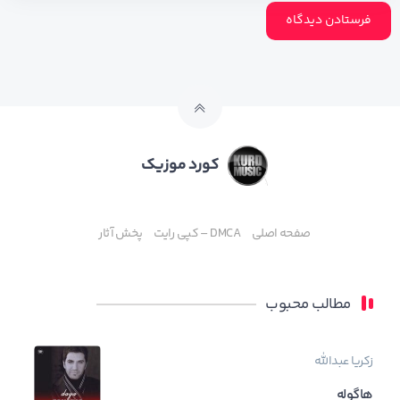
کورد موزیک
صفحه اصلی
DMCA – کپی رایت
پخش آثار
مطالب محبوب
زکریا عبدالله
هاگوله