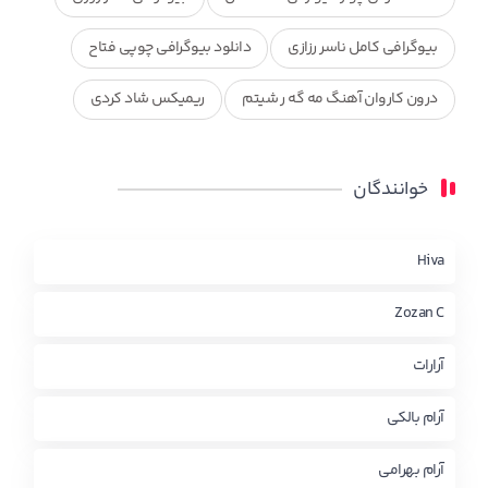
بیوگرافی کامل ناسر رزازی
دانلود بیوگرافی چوپی فتاح
درون کاروان آهنگ مه گه ر شیتم
ریمیکس شاد کردی
ریمیکس کردی جدید
مجموعه آهنگ های ذکریا عبداله
خوانندگان
محمد جزا
ناصر رزازی
نویدزردی و رویا آهنگ وره
چاو من
کوردی
Hiva
Zozan C
آرارات
آرام بالکی
آرام بهرامی