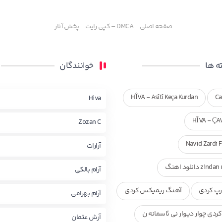
صفحه اصلی
DMCA – کپی رایت
پخش آثار
 ها
خوانندگان
HÎVA - Asîtî Keça Kurdan
Ca
Hiva
HÎVA - ÇA
Zozan C
Navid Zardi 
آرارات
zi دانلود اهنگ
آرام بالکی
پ کردی
آهنگ ریمیکس کردی
آرام بهرامی
ردی چوار دیوار نی ئاسمانه ن
آرش عثمان