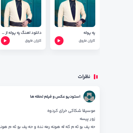
په پوله
دانلود اهنگ په پوله از کارزان فاروق + شعر اهنگ
کارزان فاروق
کارزان فاروق
نظرات
استودیو عکس و فیلم لحظه ها
موسیقا شکاکی خرای کردوه
زور پیسه
حه یف بو ئه م که له هونه رمه نده و حه یف بو ئه م هون