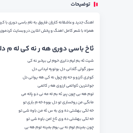
توضیحات
اهنگ جدید و عاشقانه کارزان فاروق به نام باسی دوری با کیفیت
همراه با شعر کامل اهنگ و پخش انلاین در وبسایت کردمو
ئاخ باسی دوری هه ر نه کی له م دل
شیت ئه بم لیم دابری خوم لی بیخبر نه کی
سور گولی گلدانی دل بوتویه لیدانی دل
کوتری ئارزو و حه زم چول نه کی هه یوانی دل
جوانترین ئاواتمی ارزوی هه ر کاتمی
توم هه بی چون پیر ئه بم ته مه نی دو پاته می
مانگی من روخساری تو دل بووه خه م باری تو
خه لکی بهشتی ده وی به س ئه من باوه شی تو
خه لکی بهشتی ده وی ئاخ امن باوه شی تو
چون بمینم توم نه بی بوم بمینه توم هه بی