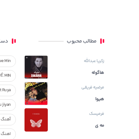
مطالب محبوب
دسته
زکریا عبدالله
ve Min
هاگوله
VÊ MIN
مرضیه فریقی
Ft Ruya
هیوا
ndan u jiyan
فرمیسک
آهنگ ر
مه ی
اهنگ ک