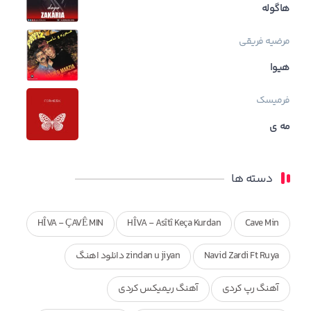
هاگوله
مرضیه فریقی
هیوا
فرمیسک
مه ی
دسته ها
HÎVA - ÇAVÊ MIN
HÎVA - Asîtî Keça Kurdan
Cave Min
Navid Zardi Ft Ruya
zindan u jiyan دانلود اهنگ
آهنگ رپ کردی
آهنگ ریمیکس کردی