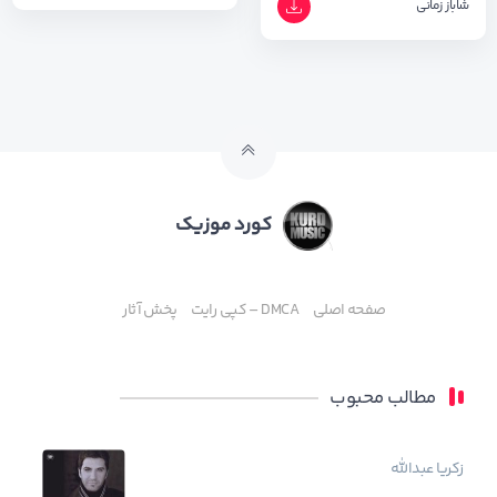
شاباز زمانی
کورد موزیک
صفحه اصلی
DMCA – کپی رایت
پخش آثار
مطالب محبوب
زکریا عبدالله