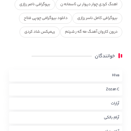
اهنگ کردی چوار دیوار نی ئاسمانه ن
بیوگرافی ناصر رزازی
بیوگرافی کامل ناسر رزازی
دانلود بیوگرافی چوپی فتاح
درون کاروان آهنگ مه گه ر شیتم
ریمیکس شاد کردی
ریمیکس کردی جدید
مجموعه آهنگ های ذکریا عبداله
خوانندگان
محمد جزا
ناصر رزازی
نویدزردی و رویا آهنگ وره
چاو من
کوردی
Hiva
Zozan C
آرارات
آرام بالکی