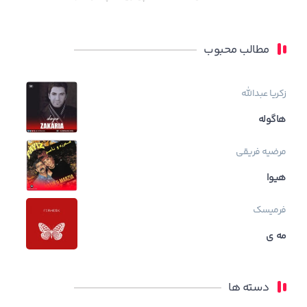
مطالب محبوب
زکریا عبدالله
هاگوله
مرضیه فریقی
هیوا
فرمیسک
مه ی
دسته ها