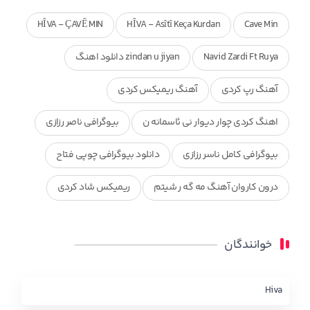
HÎVA - ÇAVÊ MIN
HÎVA - Asîtî Keça Kurdan
Cave Min
Navid Zardi Ft Ruya
zindan u jiyan دانلود اهنگ
آهنگ رپ کردی
آهنگ ریمیکس کردی
اهنگ کردی چوار دیوار نی ئاسمانه ن
بیوگرافی ناصر رزازی
بیوگرافی کامل ناسر رزازی
دانلود بیوگرافی چوپی فتاح
درون کاروان آهنگ مه گه ر شیتم
ریمیکس شاد کردی
ریمیکس کردی جدید
مجموعه آهنگ های ذکریا عبداله
خوانندگان
محمد جزا
ناصر رزازی
نویدزردی و رویا آهنگ وره
چاو من
کوردی
Hiva