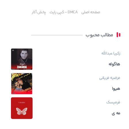
صفحه اصلی
DMCA – کپی رایت
پخش آثار
مطالب محبوب
زکریا عبدالله
هاگوله
مرضیه فریقی
هیوا
فرمیسک
مه ی