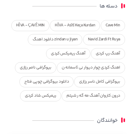
دسته ها
HÎVA - ÇAVÊ MIN
HÎVA - Asîtî Keça Kurdan
Cave Min
Navid Zardi Ft Ruya
zindan u jiyan دانلود اهنگ
آهنگ رپ کردی
آهنگ ریمیکس کردی
اهنگ کردی چوار دیوار نی ئاسمانه ن
بیوگرافی ناصر رزازی
بیوگرافی کامل ناسر رزازی
دانلود بیوگرافی چوپی فتاح
درون کاروان آهنگ مه گه ر شیتم
ریمیکس شاد کردی
ریمیکس کردی جدید
مجموعه آهنگ های ذکریا عبداله
خوانندگان
محمد جزا
ناصر رزازی
نویدزردی و رویا آهنگ وره