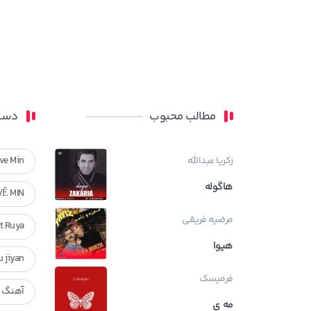
مطالب محبوب
دسته
زکریا عبدالله
ve Min
هاگوله
VÊ MIN
مرضیه فریقی
Ft Ruya
هیوا
ndan u jiyan
فرمیسک
آهنگ ر
مه ی