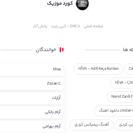
کورد موزیک
صفحه اصلی
DMCA – کپی رایت
پخش آثار
 ها
خوانندگان
HÎVA - Asîtî Keça Kurdan
Ca
Hiva
HÎVA - ÇA
Zozan C
Navid Zardi 
آرارات
zi دانلود اهنگ
آرام بالکی
پ کردی
آهنگ ریمیکس کردی
آرام بهرامی