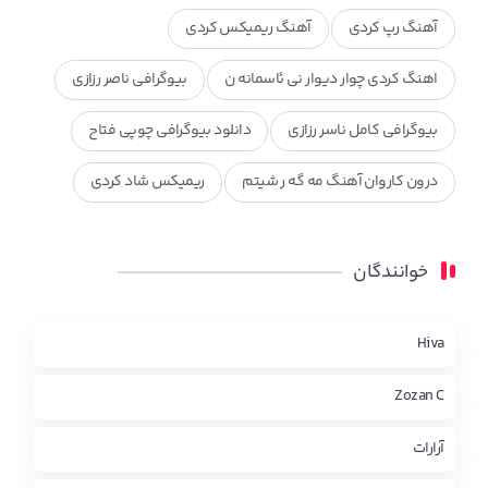
آهنگ رپ کردی
آهنگ ریمیکس کردی
اهنگ کردی چوار دیوار نی ئاسمانه ن
بیوگرافی ناصر رزازی
بیوگرافی کامل ناسر رزازی
دانلود بیوگرافی چوپی فتاح
درون کاروان آهنگ مه گه ر شیتم
ریمیکس شاد کردی
ریمیکس کردی جدید
مجموعه آهنگ های ذکریا عبداله
خوانندگان
محمد جزا
ناصر رزازی
نویدزردی و رویا آهنگ وره
چاو من
کوردی
Hiva
Zozan C
آرارات