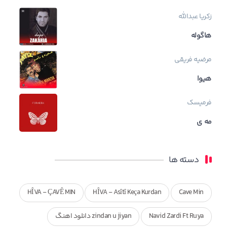
زکریا عبدالله
هاگوله
مرضیه فریقی
هیوا
فرمیسک
مه ی
دسته ها
HÎVA - ÇAVÊ MIN
HÎVA - Asîtî Keça Kurdan
Cave Min
Navid Zardi Ft Ruya
zindan u jiyan دانلود اهنگ