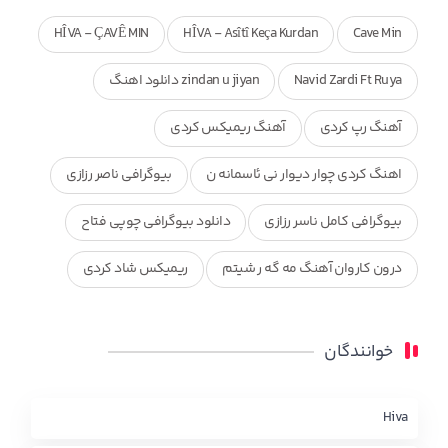
HÎVA - ÇAVÊ MIN
HÎVA - Asîtî Keça Kurdan
Cave Min
Navid Zardi Ft Ruya
zindan u jiyan دانلود اهنگ
آهنگ رپ کردی
آهنگ ریمیکس کردی
اهنگ کردی چوار دیوار نی ئاسمانه ن
بیوگرافی ناصر رزازی
بیوگرافی کامل ناسر رزازی
دانلود بیوگرافی چوپی فتاح
درون کاروان آهنگ مه گه ر شیتم
ریمیکس شاد کردی
ریمیکس کردی جدید
مجموعه آهنگ های ذکریا عبداله
خوانندگان
محمد جزا
ناصر رزازی
نویدزردی و رویا آهنگ وره
چاو من
کوردی
Hiva