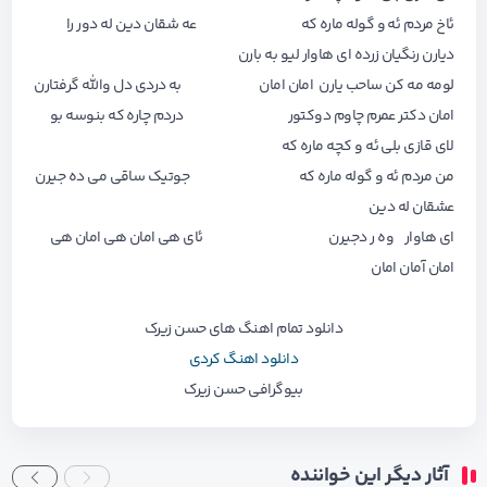
ئاخ مردم ئه و گوله ماره که عه شقان دین له دور را
دیارن رنگیان زرده ای هاوار لیو به بارن
لومه مه کن ساحب یارن امان امان به دردی دل والله گرفتارن
امان دکتر عمرم چاوم دوکتور دردم چاره که بنوسه بو
لای قازی بلی ئه و کچه ماره که
من مردم ئه و گوله ماره که جوتیک ساقی می ده جیرن
عشقان له دین
ای هاوار وه ر دجیرن ئای هی امان هی امان هی
امان آمان امان
دانلود تمام اهنگ های
حسن زیرک
دانلود اهنگ کردی
بیوگرافی حسن زیرک
آثار دیگر این خواننده