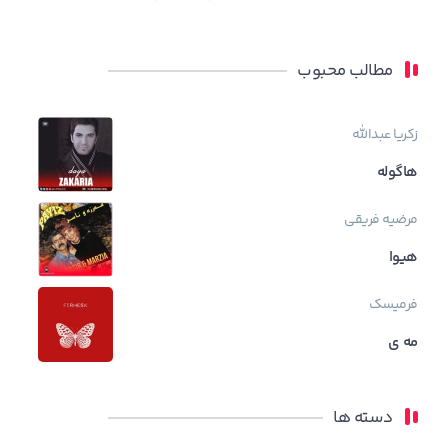
مطالب محبوب
زکریا عبدالله
هاگوله
مرضیه فریقی
هیوا
فرمیسک
مه ی
دسته ها