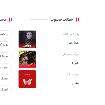
مطالب محبوب
دسته
زکریا عبدالله
ve Min
هاگوله
VÊ MIN
مرضیه فریقی
Ft Ruya
هیوا
ndan u jiyan
فرمیسک
آهنگ ر
مه ی
اهنگ ک
بیوگراف