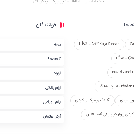
صفحه اصلی
DMCA – کپی رایت
پخش آثار
 ها
خوانندگان
HÎVA - Asîtî Keça Kurdan
Ca
Hiva
HÎVA - ÇA
Zozan C
Navid Zardi 
آرارات
zi دانلود اهنگ
آرام بالکی
پ کردی
آهنگ ریمیکس کردی
آرام بهرامی
ردی چوار دیوار نی ئاسمانه ن
آرش عثمان
ی ناصر رزازی