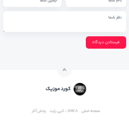
کورد موزیک
صفحه اصلی
DMCA – کپی رایت
پخش آثار