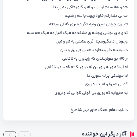
همو هه ستم اوین بو له ریگای خاکی به ر پیتا
مه لی دلدارکم خاوه زبونه یا سه ر شیته
ته زوی جیانی اوین وایه جگر ده بری گه لی سخته
ئه و ه ی توشی ووشه ی عشقه ده میک اغیار ده میک هه سته
وجودی دادگیرسینه گری عشقی به تاوو تین
دسوتینه دلی بیچاره ناهیلی چی رق و تین
چ تاله بو هونرمندی که رایدبری به ناکامی
له لوتکه ی به رزی ین ئه دوی بگاته قه سدو ئاکامی
له میشکی پر له شوری دا
گه لی هیوا و امید ده روی
به هیوایه که روژی بی گولی ئاواتی ئه و بروی
دانلود تمام اهنگ های
عزیز شاهرخ
آثار دیگر این خواننده