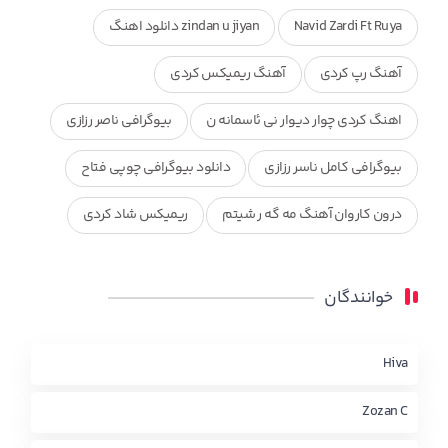
Navid Zardi Ft Ruya
zindan u jiyan دانلود اهنگ
آهنگ رپ کردی
آهنگ ریمیکس کردی
اهنگ کردی چوار دیوار نی ئاسمانه ن
بیوگرافی ناصر رزازی
بیوگرافی کامل ناسر رزازی
دانلود بیوگرافی چوپی فتاح
درون کاروان آهنگ مه گه ر شیتم
ریمیکس شاد کردی
ریمیکس کردی جدید
مجموعه آهنگ های ذکریا عبداله
خوانندگان
محمد جزا
ناصر رزازی
نویدزردی و رویا آهنگ وره
چاو من
کوردی
Hiva
Zozan C