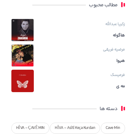
مطالب محبوب
زکریا عبدالله
هاگوله
مرضیه فریقی
هیوا
فرمیسک
مه ی
دسته ها
HÎVA - ÇAVÊ MIN
HÎVA - Asîtî Keça Kurdan
Cave Min