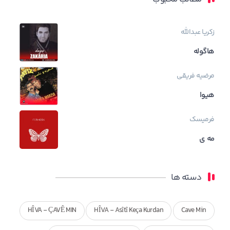
زکریا عبدالله
هاگوله
مرضیه فریقی
هیوا
فرمیسک
مه ی
دسته ها
HÎVA - ÇAVÊ MIN
HÎVA - Asîtî Keça Kurdan
Cave Min