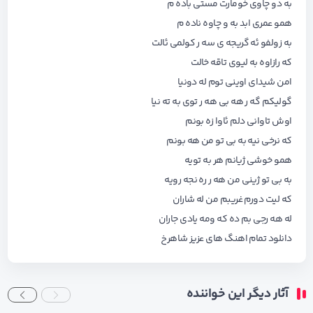
به دو چاوی خومارت مستی باده م
همو عمری ابد به و چاوه ناده م
به زولفو ئه گریجه ی سه ر کولمی ئالت
که رازاوه به لیوی تاقه خالت
امن شیدای اوینی توم له دونیا
گولیکم گه ر هه بی هه ر توی به ته نیا
اوش تاوانی دلم ئاوا زه بونم
که نرخی نیه به بی تو من هه بونم
همو خوشی ژیانم هر به تویه
به بی تو ژینی من هه ر ره نجه رویه
که لیت دورم غریبم من له شاران
له هه رجی بم ده که ومه یادی جاران
دانلود تمام اهنگ های
عزیز شاهرخ
آثار دیگر این خواننده