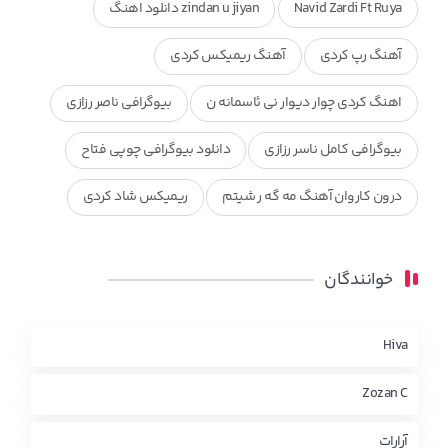
Navid Zardi Ft Ruya
zindan u jiyan دانلود اهنگ
آهنگ رپ کردی
آهنگ ریمیکس کردی
اهنگ کردی چوار دیوار نی ئاسمانه ن
بیوگرافی ناصر رزازی
بیوگرافی کامل ناسر رزازی
دانلود بیوگرافی چوپی فتاح
درون کاروان آهنگ مه گه ر شیتم
ریمیکس شاد کردی
ریمیکس کردی جدید
مجموعه آهنگ های ذکریا عبداله
خوانندگان
محمد جزا
ناصر رزازی
نویدزردی و رویا آهنگ وره
چاو من
کوردی
Hiva
Zozan C
آرارات