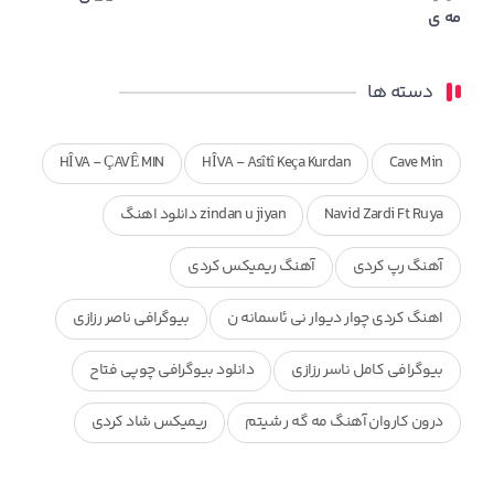
مه ی
دسته ها
HÎVA - ÇAVÊ MIN
HÎVA - Asîtî Keça Kurdan
Cave Min
Navid Zardi Ft Ruya
zindan u jiyan دانلود اهنگ
آهنگ رپ کردی
آهنگ ریمیکس کردی
اهنگ کردی چوار دیوار نی ئاسمانه ن
بیوگرافی ناصر رزازی
بیوگرافی کامل ناسر رزازی
دانلود بیوگرافی چوپی فتاح
درون کاروان آهنگ مه گه ر شیتم
ریمیکس شاد کردی
ریمیکس کردی جدید
مجموعه آهنگ های ذکریا عبداله