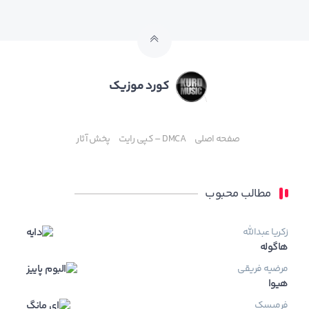
کورد موزیک
صفحه اصلی
DMCA – کپی رایت
پخش آثار
مطالب محبوب
زکریا عبدالله
هاگوله
مرضیه فریقی
هیوا
فرمیسک