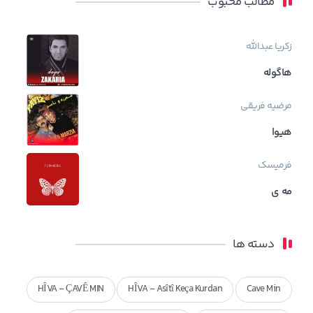
مطالب محبوب
زکریا عبدالله
هاگوله
مرضیه فریقی
هیوا
فرمیسک
مه ی
دسته ها
HÎVA - ÇAVÊ MIN
HÎVA - Asîtî Keça Kurdan
Cave Min