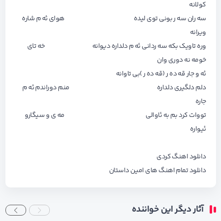
کولانه
سه ران سه ر بونی توی لیده هوای ئه م شاره
ویرانه
وره تاویک بکه سه ردانی ئه م دلداره دیوانه خه تای
خومه نه دوری وان
ئه و جار قه ده ر (قه ده ر )بی تاوانه
دلم دلگیری دلداره منم دوراندم ئه م
جاره
تووات کرد بم به ئاوالی مه ی و سیگارو
ئیواره
دانلود اهنگ کردی
دانلود تمام اهنگ های
امین داستان
آثار دیگر این خواننده