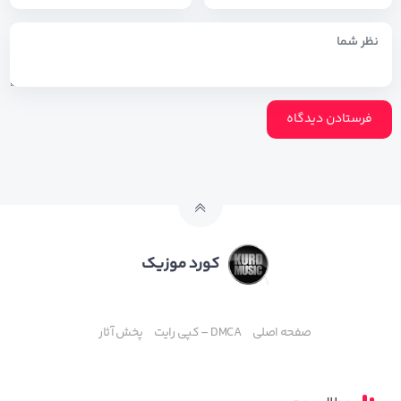
کورد موزیک
صفحه اصلی
DMCA – کپی رایت
پخش آثار