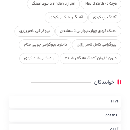
Navid Zardi Ft Ruya
zindan u jiyan دانلود اهنگ
آهنگ رپ کردی
آهنگ ریمیکس کردی
اهنگ کردی چوار دیوار نی ئاسمانه ن
بیوگرافی ناصر رزازی
بیوگرافی کامل ناسر رزازی
دانلود بیوگرافی چوپی فتاح
درون کاروان آهنگ مه گه ر شیتم
ریمیکس شاد کردی
ریمیکس کردی جدید
مجموعه آهنگ های ذکریا عبداله
خوانندگان
محمد جزا
ناصر رزازی
نویدزردی و رویا آهنگ وره
چاو من
کوردی
Hiva
Zozan C
آرارات