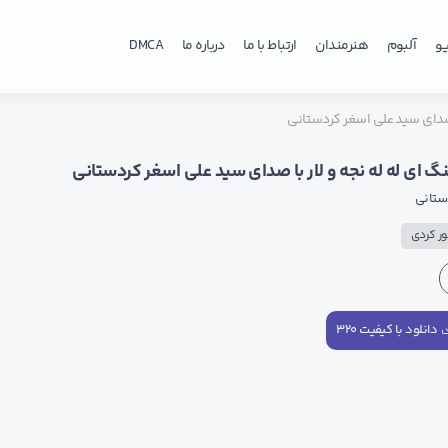
و
آلبوم
هنرمندان
ارتباط با ما
درباره ما
DMCA
ا صدای سید علی اسغر کردستانی
نگ ای له له نجه و لار با صدای سید علی اسغر کردستانی
ستانی
ر کردی
دانلود با کیفیت ۳۲۰