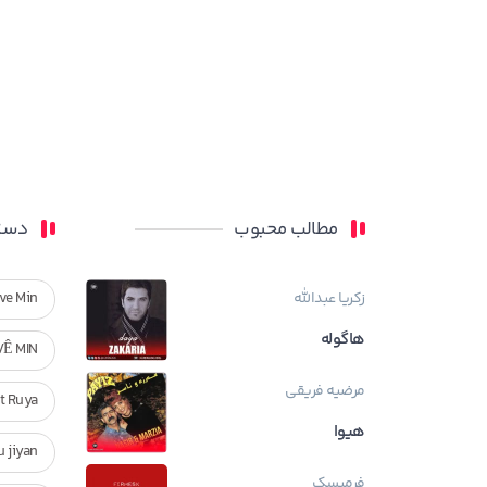
مطالب محبوب
دسته
زکریا عبدالله
ve Min
هاگوله
VÊ MIN
مرضیه فریقی
Ft Ruya
هیوا
ndan u jiyan
فرمیسک