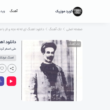
کورد موزیک
آهنگ
ویدی
صفحه اصلی
تک آهنگ
دانلود اهنگ ای له له نجه و لار ب
دانلود اه
تک آهنگ
علی اصغر کرد
اهنگ فولکلو