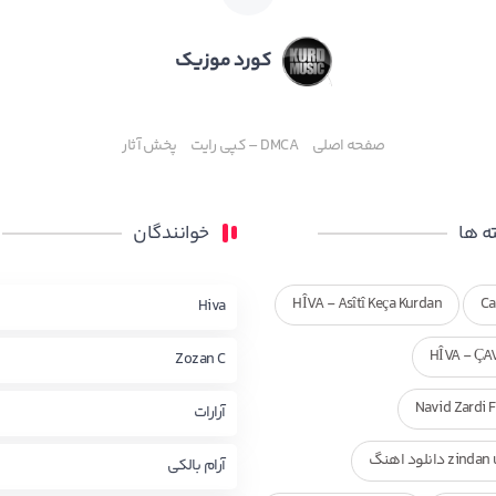
کورد موزیک
صفحه اصلی
DMCA – کپی رایت
پخش آثار
 ها
خوانندگان
HÎVA - Asîtî Keça Kurdan
Ca
Hiva
HÎVA - ÇA
Zozan C
Navid Zardi 
آرارات
zi دانلود اهنگ
آرام بالکی