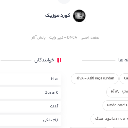
کورد موزیک
صفحه اصلی
DMCA – کپی رایت
پخش آثار
 ها
خوانندگان
HÎVA - Asîtî Keça Kurdan
Ca
Hiva
HÎVA - ÇA
Zozan C
Navid Zardi 
آرارات
zi دانلود اهنگ
آرام بالکی