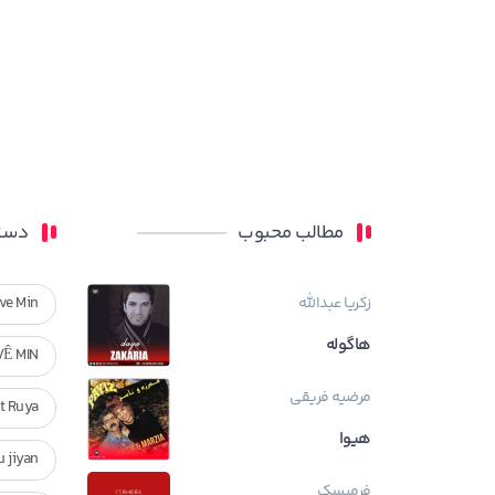
مطالب محبوب
دسته
زکریا عبدالله
ve Min
هاگوله
VÊ MIN
مرضیه فریقی
Ft Ruya
هیوا
ndan u jiyan
فرمیسک