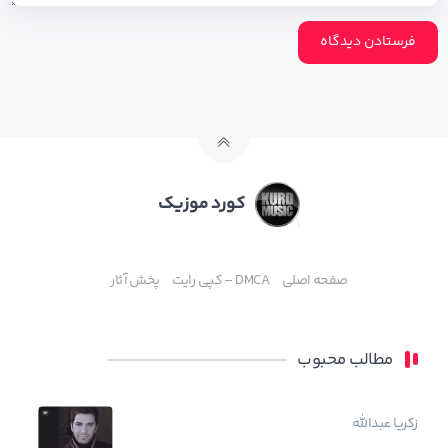
کورد موزیک
صفحه اصلی
DMCA – کپی رایت
پخش آثار
مطالب محبوب
زکریا عبدالله