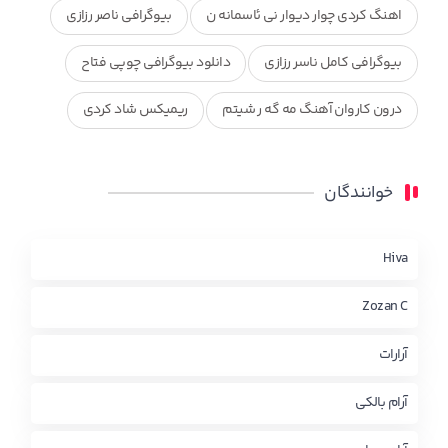
اهنگ کردی چوار دیوار نی ئاسمانه ن
بیوگرافی ناصر رزازی
بیوگرافی کامل ناسر رزازی
دانلود بیوگرافی چوپی فتاح
درون کاروان آهنگ مه گه ر شیتم
ریمیکس شاد کردی
ریمیکس کردی جدید
مجموعه آهنگ های ذکریا عبداله
خوانندگان
محمد جزا
ناصر رزازی
نویدزردی و رویا آهنگ وره
چاو من
کوردی
Hiva
Zozan C
آرارات
آرام بالکی