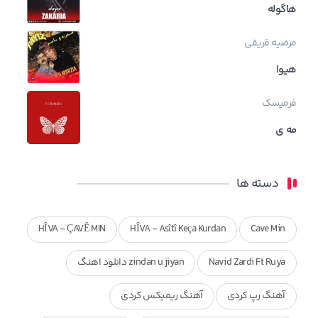
هاگوله
مرضیه فریقی
هیوا
فرمیسک
مه ی
دسته ها
HÎVA - ÇAVÊ MIN
HÎVA - Asîtî Keça Kurdan
Cave Min
Navid Zardi Ft Ruya
zindan u jiyan دانلود اهنگ
آهنگ رپ کردی
آهنگ ریمیکس کردی