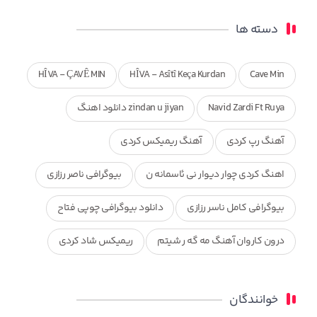
دسته ها
HÎVA - ÇAVÊ MIN
HÎVA - Asîtî Keça Kurdan
Cave Min
Navid Zardi Ft Ruya
zindan u jiyan دانلود اهنگ
آهنگ رپ کردی
آهنگ ریمیکس کردی
اهنگ کردی چوار دیوار نی ئاسمانه ن
بیوگرافی ناصر رزازی
بیوگرافی کامل ناسر رزازی
دانلود بیوگرافی چوپی فتاح
درون کاروان آهنگ مه گه ر شیتم
ریمیکس شاد کردی
ریمیکس کردی جدید
مجموعه آهنگ های ذکریا عبداله
خوانندگان
محمد جزا
ناصر رزازی
نویدزردی و رویا آهنگ وره