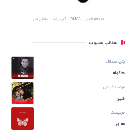
صفحه اصلی
DMCA – کپی رایت
پخش آثار
مطالب محبوب
زکریا عبدالله
هاگوله
مرضیه فریقی
هیوا
فرمیسک
مه ی