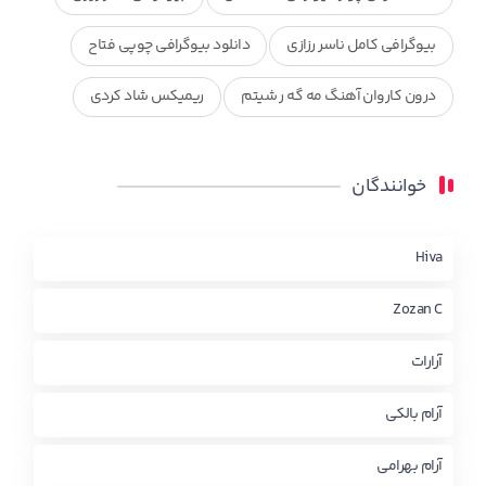
بیوگرافی کامل ناسر رزازی
دانلود بیوگرافی چوپی فتاح
درون کاروان آهنگ مه گه ر شیتم
ریمیکس شاد کردی
ریمیکس کردی جدید
مجموعه آهنگ های ذکریا عبداله
خوانندگان
محمد جزا
ناصر رزازی
نویدزردی و رویا آهنگ وره
چاو من
کوردی
Hiva
Zozan C
آرارات
آرام بالکی
آرام بهرامی