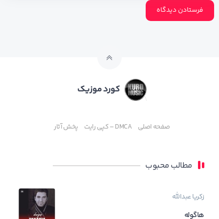
کورد موزیک
صفحه اصلی
DMCA – کپی رایت
پخش آثار
مطالب محبوب
زکریا عبدالله
هاگوله