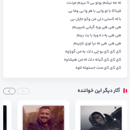
ته مه نیشم بوتو بی تا نبینم مردنت
قیناکا با تو وابی با هر وا بی وفا بی
با له ئاستی دلی من وکو جاران بی
هی هی هی وره گیانی شیرینم
هی هی یه ده وره با بت بینم
هی هی هی ته نیا توی نازنینم
ئای ئای ئای بو چی دلت به من گوراوه
ئای ئای ئای گیانه دلت له من هیشاوه
ئای ئای ئای منت خستوته لاوه
آثار دیگر این خواننده