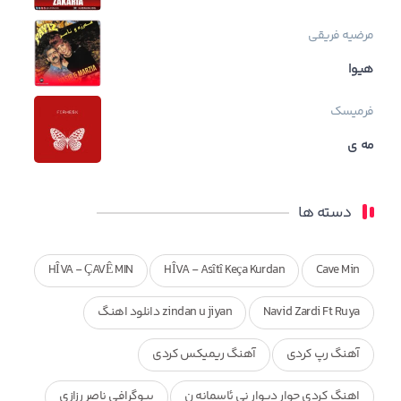
مرضیه فریقی
هیوا
فرمیسک
مه ی
دسته ها
HÎVA - ÇAVÊ MIN
HÎVA - Asîtî Keça Kurdan
Cave Min
Navid Zardi Ft Ruya
zindan u jiyan دانلود اهنگ
آهنگ رپ کردی
آهنگ ریمیکس کردی
اهنگ کردی چوار دیوار نی ئاسمانه ن
بیوگرافی ناصر رزازی