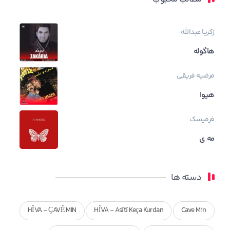
زکریا عبدالله
هاگوله
مرضیه فریقی
هیوا
فرمیسک
مه ی
دسته ها
HÎVA - ÇAVÊ MIN
HÎVA - Asîtî Keça Kurdan
Cave Min