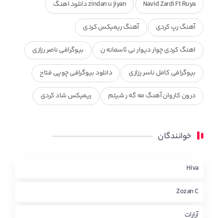
Navid Zardi Ft Ruya
zindan u jiyan دانلود اهنگ
آهنگ رپ کردی
آهنگ ریمیکس کردی
اهنگ کردی چوار دیوار نی ئاسمانه ن
بیوگرافی ناصر رزازی
بیوگرافی کامل ناسر رزازی
دانلود بیوگرافی چوپی فتاح
درون کاروان آهنگ مه گه ر شیتم
ریمیکس شاد کردی
ریمیکس کردی جدید
مجموعه آهنگ های ذکریا عبداله
خوانندگان
محمد جزا
ناصر رزازی
نویدزردی و رویا آهنگ وره
چاو من
کوردی
Hiva
Zozan C
آرارات