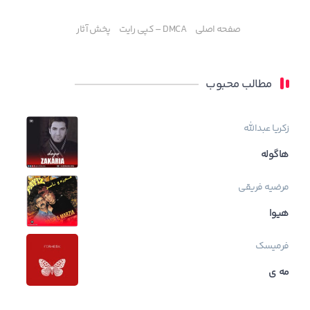
صفحه اصلی
DMCA – کپی رایت
پخش آثار
مطالب محبوب
زکریا عبدالله
هاگوله
مرضیه فریقی
هیوا
فرمیسک
مه ی