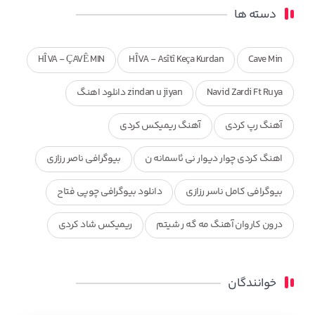
دسته ها
HÎVA - ÇAVÊ MIN
HÎVA - Asîtî Keça Kurdan
Cave Min
Navid Zardi Ft Ruya
zindan u jiyan دانلود اهنگ
آهنگ رپ کردی
آهنگ ریمیکس کردی
اهنگ کردی چوار دیوار نی ئاسمانه ن
بیوگرافی ناصر رزازی
بیوگرافی کامل ناسر رزازی
دانلود بیوگرافی چوپی فتاح
درون کاروان آهنگ مه گه ر شیتم
ریمیکس شاد کردی
ریمیکس کردی جدید
مجموعه آهنگ های ذکریا عبداله
خوانندگان
محمد جزا
ناصر رزازی
نویدزردی و رویا آهنگ وره