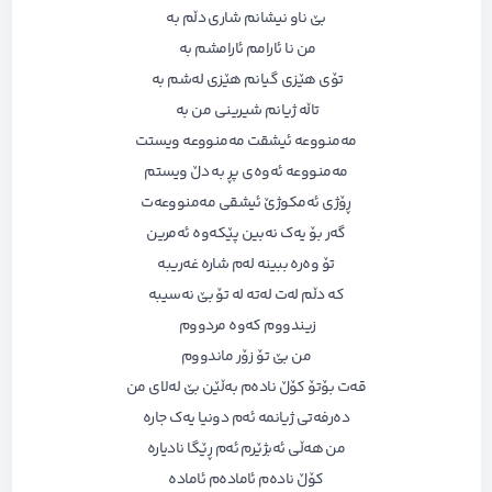
بێ ناو نیشانم شاری دڵم بە
من نا ئارامم ئارامشم بە
تۆی هێزی گیانم هێزی لەشم بە
تاڵە ژیانم شیرینی من بە
مەمنووعه‌‌ ئیشقت مەمنووعە ویستت
مەمنووعە ئەوەی پڕ بە دڵ ویستم
ڕۆژی ئەمکوژێ ئیشقی مەمنووعەت
گەر بۆ یەک نەبین پێکەوە ئەمرین
تۆ وەرە ببینە لەم شارە غەریبە
کە دڵم لەت لەتە لە تۆ بێ نەسیبە
زیندووم کەوە مردووم
من بێ تۆ زۆر ماندووم
قەت بۆتۆ کۆڵ نادەم بەڵێن بێ لەلای من
دەرفەتی ژیانمە ئەم دونیا یەک جارە
من هەڵی ئەبژێرم ئەم ڕێگا نادیارە
کۆڵ نادەم ئامادەم ئامادە