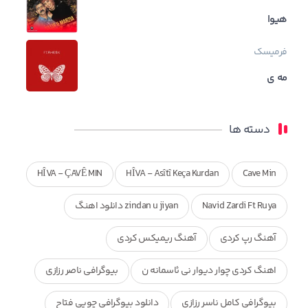
هیوا
فرمیسک
مه ی
دسته ها
HÎVA - ÇAVÊ MIN
HÎVA - Asîtî Keça Kurdan
Cave Min
Navid Zardi Ft Ruya
zindan u jiyan دانلود اهنگ
آهنگ رپ کردی
آهنگ ریمیکس کردی
اهنگ کردی چوار دیوار نی ئاسمانه ن
بیوگرافی ناصر رزازی
بیوگرافی کامل ناسر رزازی
دانلود بیوگرافی چوپی فتاح