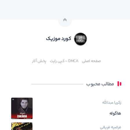
کورد موزیک
صفحه اصلی
DMCA – کپی رایت
پخش آثار
مطالب محبوب
زکریا عبدالله
هاگوله
مرضیه فریقی