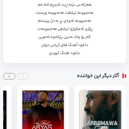
هەرکەس بێتە ڕێت ئەیدڕم لانادەم
مەمنووعه‌‌ ئیشقت مەمنووعە ویستت
مەمنووعە ئەوەی پڕ بە دڵ ویستم
ڕۆژی ئەمکوژێ ئیشقی مەمنووعەت
گەر بۆ یەک نەبین پێکەوە ئەمرین
دانلود آهنگ های آریاس جوان
دانلود اهنگ کوردی
آثار دیگر این خواننده