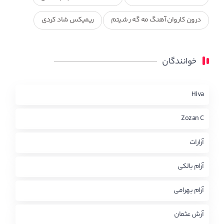
درون کاروان آهنگ مه گه ر شیتم
ریمیکس شاد کردی
ریمیکس کردی جدید
مجموعه آهنگ های ذکریا عبداله
خوانندگان
محمد جزا
ناصر رزازی
نویدزردی و رویا آهنگ وره
چاو من
کوردی
Hiva
Zozan C
آرارات
آرام بالکی
آرام بهرامی
آرش عثمان