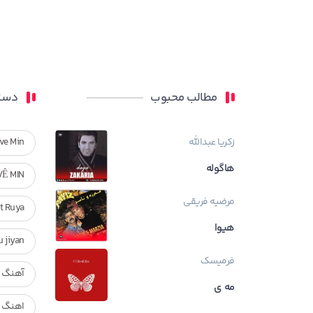
مطالب محبوب
دسته
زکریا عبدالله
ve Min
هاگوله
VÊ MIN
مرضیه فریقی
Ft Ruya
هیوا
ndan u jiyan
فرمیسک
آهنگ ر
مه ی
اهنگ ک