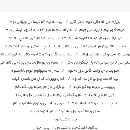
بیزارم من له حالی خوم ئاخر تاکی / پیت نه لیم که ئیساش ویرانی توم
موحتادی توم چاوره شی خوم / من له شم ئه مری که تازه فیری باوشی توم
تو بارانی بارانم بمینه ( چاوره شی خوم ) / ویشکه دلم گول له ناخ بچینه
ئه و کولانه ی توم له وی دا ناسی دل ته زینه / تو پیویستی بو هه ناسه دانم
و بی که سی و توی هه مو ژیانم / سال و مانگ و روژ و شه وه کانم به تووه جوانه
تی من ئه ی جوانی خه یال بمگره باوه ش / بمبه وه بو مال حالم ویرانه بی تاقه تی
سویند به چاوانت کاتی دور له توم / سه ر له شیواوم خوم ناناسموه
نیم له سه ردونیا ئارامم که وه / گه ردوون له گه ل من ناسازه گیانه
پیویستی ببیته وه کو بارانه / تو بارانی بارانم بمینه ویشکه دلم
گول له ناخ بچینه / ئه و کولانی توم له وی دا ناسی دل ته زینه
تو پیویستی بو هه ناسه دانم / بو بی که سی و توی هه مو ژیانم
سال و مانگ و روژ و شه وه کانم به توه جوانه
چاوره شی خوم
دانلود اهنگ چاوره شی من از اریاس جوان