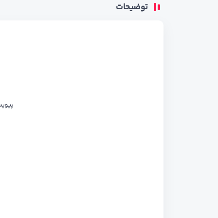
توضیحات
ب
پیویس