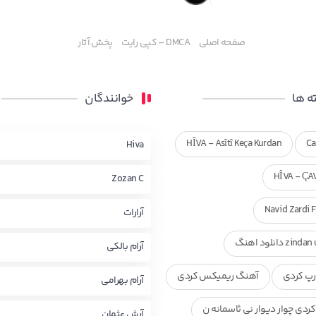
صفحه اصلی
DMCA – کپی رایت
پخش آثار
 ها
خوانندگان
HÎVA - Asîtî Keça Kurdan
Ca
Hiva
HÎVA - ÇA
Zozan C
Navid Zardi 
آرارات
zi دانلود اهنگ
آرام بالکی
پ کردی
آهنگ ریمیکس کردی
آرام بهرامی
ردی چوار دیوار نی ئاسمانه ن
آرش عثمان