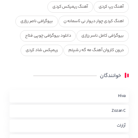
آهنگ رپ کردی
آهنگ ریمیکس کردی
اهنگ کردی چوار دیوار نی ئاسمانه ن
بیوگرافی ناصر رزازی
بیوگرافی کامل ناسر رزازی
دانلود بیوگرافی چوپی فتاح
درون کاروان آهنگ مه گه ر شیتم
ریمیکس شاد کردی
ریمیکس کردی جدید
مجموعه آهنگ های ذکریا عبداله
خوانندگان
محمد جزا
ناصر رزازی
نویدزردی و رویا آهنگ وره
چاو من
کوردی
Hiva
Zozan C
آرارات