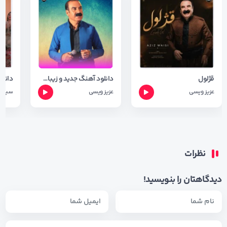
قژلول
دانلود آهنگ جدید و زیبای عزیز ویسی به نام شه رت با کیفیت Orginal
عزیز ویسی
عزیز ویسی
سیران
نظرات
دیدگاهتان را بنویسید!