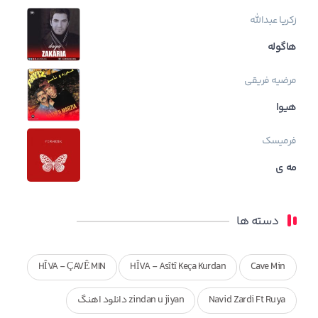
زکریا عبدالله
هاگوله
مرضیه فریقی
هیوا
فرمیسک
مه ی
دسته ها
HÎVA - ÇAVÊ MIN
HÎVA - Asîtî Keça Kurdan
Cave Min
Navid Zardi Ft Ruya
zindan u jiyan دانلود اهنگ