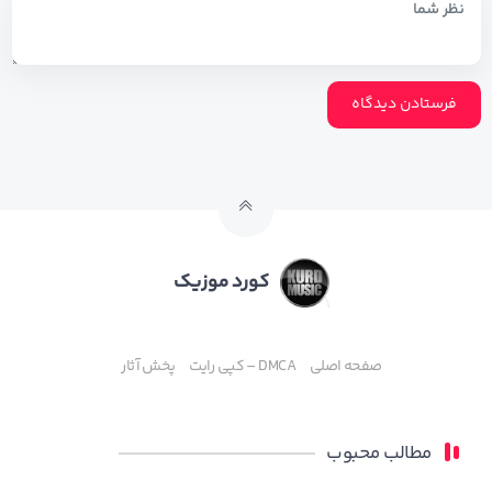
کورد موزیک
صفحه اصلی
DMCA – کپی رایت
پخش آثار
مطالب محبوب