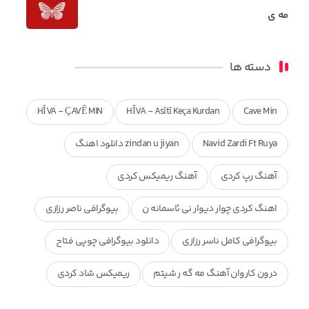
مه ی
دسته ها
HÎVA - ÇAVÊ MIN
HÎVA - Asîtî Keça Kurdan
Cave Min
Navid Zardi Ft Ruya
zindan u jiyan دانلود اهنگ
آهنگ رپ کردی
آهنگ ریمیکس کردی
اهنگ کردی چوار دیوار نی ئاسمانه ن
بیوگرافی ناصر رزازی
بیوگرافی کامل ناسر رزازی
دانلود بیوگرافی چوپی فتاح
درون کاروان آهنگ مه گه ر شیتم
ریمیکس شاد کردی
ریمیکس کردی جدید
مجموعه آهنگ های ذکریا عبداله