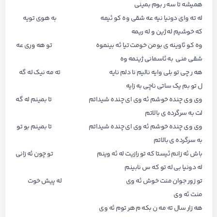
همیشه تا سه ر بوم بمینی
له ته وای دونیا نیه عه شقی وه کو ئیمه به هوی تویه
که خوشیم له ژین و له ریمه
وه کو ئاوینه ی بومن خومت تیا ئه بینموه تو هه وری عه
شقی منی به ئاسمانی ژینمه وه
هه ر چی تو بلی وایه نالیم نا دلم نایه ته مه نیک له گه
ل تو بم یک ساتی ناچی به زایه
وی وی چنده خوشم ئه وی ای چنده شیداتم تا بمینم له گه
لت به سرگرده ی بالاتم
وی وی چنده خوشم ئه وی ای چنده شیداتم تا بمینم بو تو
به سرگرده ی بالاتم
باش ئه زانم ئیستا که تو رازیت له ئه وینم تو چون ئه زانی
له دونیا بی له تو که س نابینم
تو زور جوان منت خوش ئه وی له پیش خوت
منت ئه وی
هه زار سال ته مه ن بکه م هر توم ئه وی