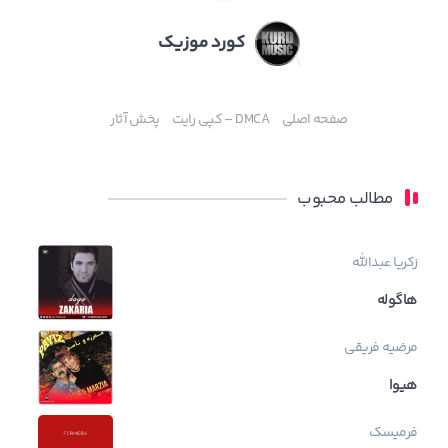
کورد موزیک
صفحه اصلی
DMCA – کپی رایت
پخش آثار
مطالب محبوب
زکریا عبدالله
هاگوله
مرضیه فریقی
هیوا
فرمیسک