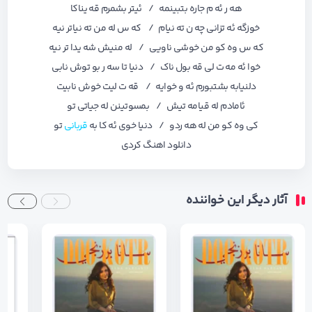
هه ر ئه م جاره بتبینمه / ئیتر بشمرم قه یناکا
خوزگه ئه تزانی چه ن ته نیام / که س له من ته نیاتر نیه
که س وه کو من خوشی ناویی / له منیش شه یدا تر نیه
خوا ئه مه ت لی قه بول ناک / دنیا تا سه ر بو توش نابی
دلنیابه بشتبورم ئه و خوایه / قه ت لیت خوش نابیت
ئامادم له قیامه تیش / بمسوتینن له جیاتی تو
کی وه کو من له هه ردو / دنیا خوی ئه کا به
قربانی
تو
دانلود اهنگ کردی
آثار دیگر این خواننده