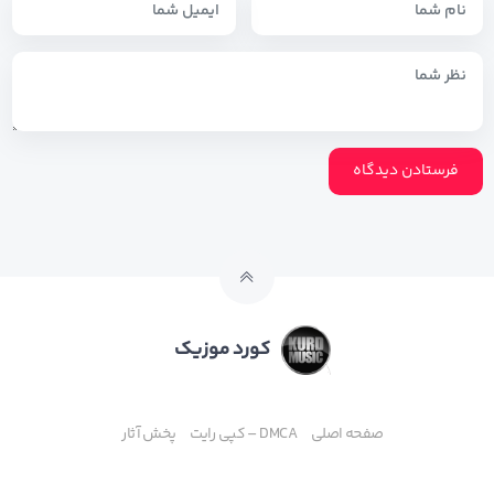
کورد موزیک
صفحه اصلی
DMCA – کپی رایت
پخش آثار