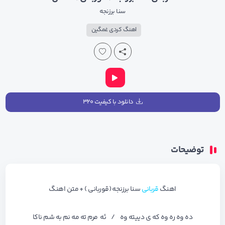
سنا برزنجه
اهنگ کردی غمگین
دانلود با کیفیت ۳۲۰
توضیحات
اهنگ
قربانی
سنا برزنجه (قوربانی ) + متن اهنگ
ده وه ره وه که ی دییته وه / ئه مرم ته مه نم به شم ناکا