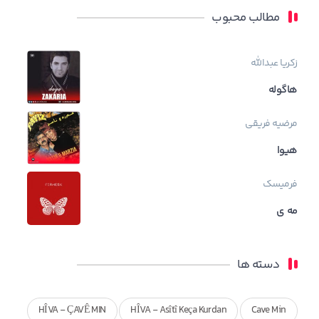
مطالب محبوب
زکریا عبدالله
هاگوله
مرضیه فریقی
هیوا
فرمیسک
مه ی
دسته ها
HÎVA - ÇAVÊ MIN
HÎVA - Asîtî Keça Kurdan
Cave Min