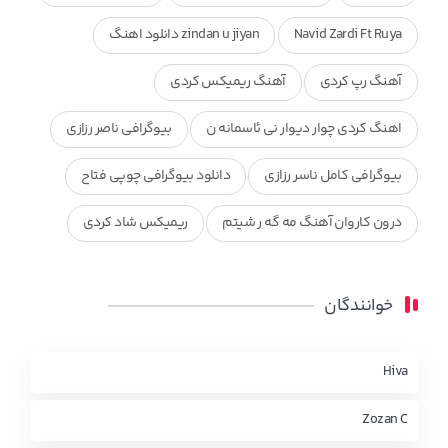
Navid Zardi Ft Ruya
zindan u jiyan دانلود اهنگ
آهنگ رپ کردی
آهنگ ریمیکس کردی
اهنگ کردی چوار دیوار نی ئاسمانه ن
بیوگرافی ناصر رزازی
بیوگرافی کامل ناسر رزازی
دانلود بیوگرافی چوپی فتاح
درون کاروان آهنگ مه گه ر شیتم
ریمیکس شاد کردی
ریمیکس کردی جدید
مجموعه آهنگ های ذکریا عبداله
خوانندگان
محمد جزا
ناصر رزازی
نویدزردی و رویا آهنگ وره
چاو من
کوردی
Hiva
Zozan C