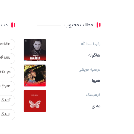
مطالب محبوب
دسته
زکریا عبدالله
ve Min
هاگوله
VÊ MIN
مرضیه فریقی
Ft Ruya
هیوا
ndan u jiyan
فرمیسک
آهنگ ر
مه ی
اهنگ ک
بیوگراف