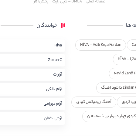
صفحه اصلی
DMCA – کپی رایت
پخش آثار
 ها
خوانندگان
HÎVA - Asîtî Keça Kurdan
Ca
Hiva
HÎVA - ÇA
Zozan C
Navid Zardi 
آرارات
zi دانلود اهنگ
آرام بالکی
پ کردی
آهنگ ریمیکس کردی
آرام بهرامی
ردی چوار دیوار نی ئاسمانه ن
آرش عثمان
ی ناصر رزازی