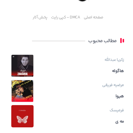
صفحه اصلی
DMCA – کپی رایت
پخش آثار
مطالب محبوب
زکریا عبدالله
هاگوله
مرضیه فریقی
هیوا
فرمیسک
مه ی