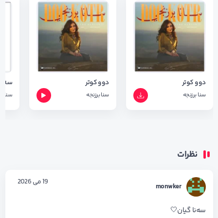
دوو کوتر
دوو کوتر
سه ر
سنا برزنجه
سنا برزنجه
سنا بر
نظرات
19 می 2026
monwker
سه‌نا گیان🤍