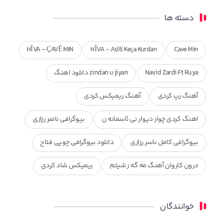
دسته ها
HÎVA - ÇAVÊ MIN
HÎVA - Asîtî Keça Kurdan
Cave Min
Navid Zardi Ft Ruya
zindan u jiyan دانلود اهنگ
آهنگ رپ کردی
آهنگ ریمیکس کردی
اهنگ کردی چوار دیوار نی ئاسمانه ن
بیوگرافی ناصر رزازی
بیوگرافی کامل ناسر رزازی
دانلود بیوگرافی چوپی فتاح
درون کاروان آهنگ مه گه ر شیتم
ریمیکس شاد کردی
ریمیکس کردی جدید
مجموعه آهنگ های ذکریا عبداله
خوانندگان
محمد جزا
ناصر رزازی
نویدزردی و رویا آهنگ وره