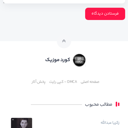
کورد موزیک
صفحه اصلی
DMCA – کپی رایت
پخش آثار
مطالب محبوب
زکریا عبدالله