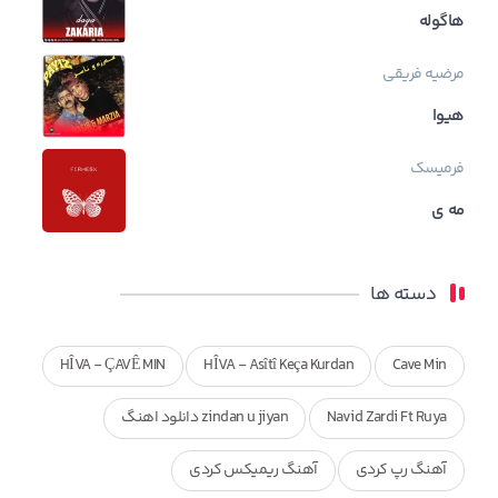
هاگوله
مرضیه فریقی
هیوا
فرمیسک
مه ی
دسته ها
HÎVA - ÇAVÊ MIN
HÎVA - Asîtî Keça Kurdan
Cave Min
Navid Zardi Ft Ruya
zindan u jiyan دانلود اهنگ
آهنگ رپ کردی
آهنگ ریمیکس کردی