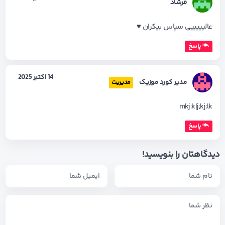
فرشاد
عالیییییی سپاس بیکران ♥️
پاسخ
14 اکتبر 2025
مدیر کورد موزیک
مدیریت
mkj;klj;kj;lk
پاسخ
دیدگاهتان را بنویسید!