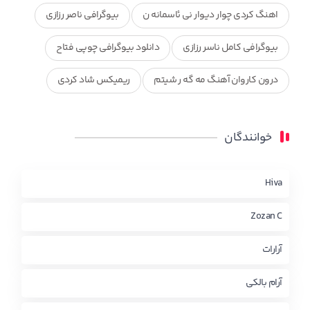
اهنگ کردی چوار دیوار نی ئاسمانه ن
بیوگرافی ناصر رزازی
بیوگرافی کامل ناسر رزازی
دانلود بیوگرافی چوپی فتاح
درون کاروان آهنگ مه گه ر شیتم
ریمیکس شاد کردی
ریمیکس کردی جدید
مجموعه آهنگ های ذکریا عبداله
خوانندگان
محمد جزا
ناصر رزازی
نویدزردی و رویا آهنگ وره
چاو من
کوردی
Hiva
Zozan C
آرارات
آرام بالکی