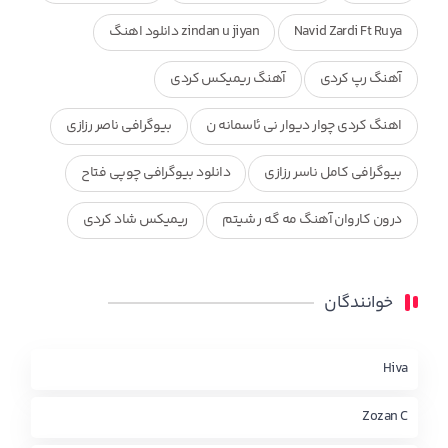
Navid Zardi Ft Ruya
zindan u jiyan دانلود اهنگ
آهنگ رپ کردی
آهنگ ریمیکس کردی
اهنگ کردی چوار دیوار نی ئاسمانه ن
بیوگرافی ناصر رزازی
بیوگرافی کامل ناسر رزازی
دانلود بیوگرافی چوپی فتاح
درون کاروان آهنگ مه گه ر شیتم
ریمیکس شاد کردی
ریمیکس کردی جدید
مجموعه آهنگ های ذکریا عبداله
خوانندگان
محمد جزا
ناصر رزازی
نویدزردی و رویا آهنگ وره
چاو من
کوردی
Hiva
Zozan C