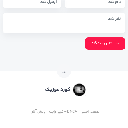
کورد موزیک
صفحه اصلی
DMCA – کپی رایت
پخش آثار