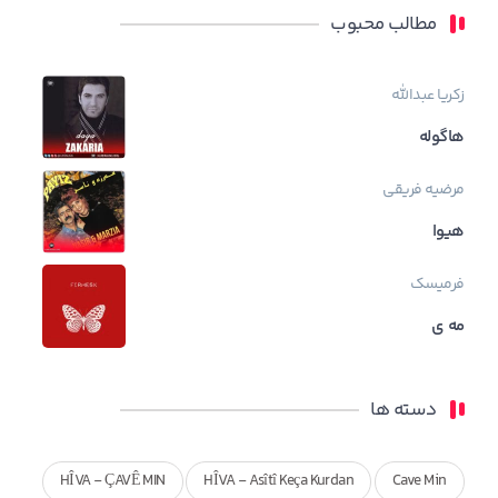
مطالب محبوب
زکریا عبدالله
هاگوله
مرضیه فریقی
هیوا
فرمیسک
مه ی
دسته ها
HÎVA - ÇAVÊ MIN
HÎVA - Asîtî Keça Kurdan
Cave Min