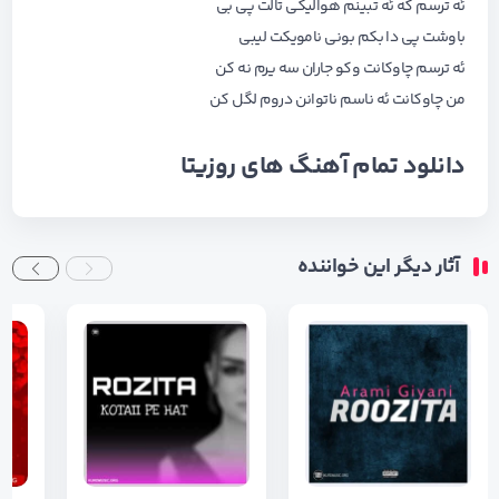
ئه ترسم که ئه تبینم هوالیکی تالت پی بی
باوشت پی دا بکم بونی نامویکت لیبی
ئه ترسم چاوکانت وکو جاران سه یرم نه کن
من چاوکانت ئه ناسم ناتوانن دروم لگل کن
دانلود تمام آهنگ های
روزیتا
آثار دیگر این خواننده