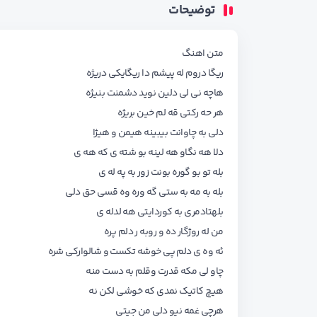
توضیحات
متن اهنگ
ریگا دروم له پیشم دا ریگایکی دریژه
هاچه نی لی دلین نوید دشمنت بنیژه
هر حه رکتی قه لم خین بریژه
دلی به چاوانت بیبینه هیمن و هیژا
دلا هه نگاو هه لینه بو شته ی که هه ی
بله تو بو گوره بونت زور به په له ی
بله به مه به ستی گه وره وه قسی حق دلی
بلهتادمری به کوردایتی هه لدله ی
من له روژگار ده و روبه ر دلم پره
ئه وه ی دلم پی خوشه تکست و شالوارکی شره
چاو لی مکه قدرت وقلم به دست منه
هیچ کاتیک نمدی که خوشی لکن نه
هرچی غمه نیو دلی من جیتی