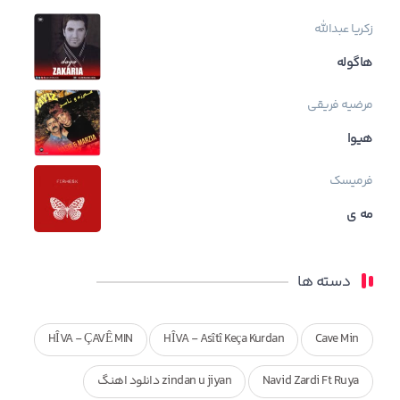
زکریا عبدالله
هاگوله
مرضیه فریقی
هیوا
فرمیسک
مه ی
دسته ها
HÎVA - ÇAVÊ MIN
HÎVA - Asîtî Keça Kurdan
Cave Min
Navid Zardi Ft Ruya
zindan u jiyan دانلود اهنگ