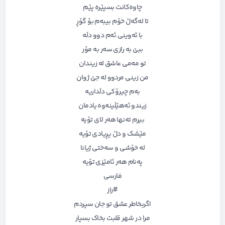
چاوەکانت بسپێرە پێم
تا لەگەڵ خۆم بیبەم بۆ گۆڕ
با ئەوینی ئەم دوو دڵە
ببێ بە رازی سەر بە مۆر
تو مەمی عاشق له زیندان
من زینی مردوو لە جێ ژوان
بەم چیرۆکی دڵداریە
زیندو ئەھێڵینەوە یادمان
بیرم تەنھا ھەر لای تۆیە
مێشک و دڵ پڕیادی تۆیە
لە خۆشی و سەختی ژیانا
پەنام ھەر ئامێزی تۆیە
فارسی
#راز
اگربخاطر عشق تو جان سپردم
مرا در شهر قلبت بخاک بسپار