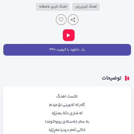
اهنگ کردی پاپ
اهنگ کردی عاشقانه
دانلود با کیفیت ۳۲۰
توضیحات
تکست اهنگ
گەر لە ئەوینی تۆ مردم
لە شاری دڵتا بمنێژە
بە سەر جەستەی رووخاومدا
خاکی ئەم دونیا مەڕێژە