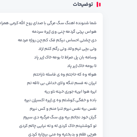
توضیحات
شما شنونده اهنگ سگ مرگی با صدای روح الله کرمی همراه
هواس پرتی گردمه چنی وی ژیره سردمه
دی چشتی احساس نیکم فک کم چن روژه مردمه
وتی بچی تیم ولاد وتی رگم کتم اراد
وسامه بان پل صراط تا بومه خاک ژیر پاد
تا بومه خاک ژیر پاد
هوله وه که حاجتم وه ی فاسله ناراحتم
ایران نه فسم تنگه ولای خداش بی تاقه تم
ایره هوا ابریه جوری خینه ناو ریه
باده و خفگی کوشتم وه ی ژیره اکسیژن نیره
نفس بیه نفس نیرم تنیا منم و کس نیرم
گیان خود نجاتم بیه وی سگ مرگیه دی سیرم
تو کوشتیدم خاک کردی له و ته نیایی چالم کردی
هرچی ظلم و بدبختیه وه منی بیچاره کردی