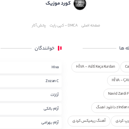
کورد موزیک
صفحه اصلی
DMCA – کپی رایت
پخش آثار
 ها
خوانندگان
HÎVA - Asîtî Keça Kurdan
Ca
Hiva
HÎVA - ÇA
Zozan C
Navid Zardi 
آرارات
zi دانلود اهنگ
آرام بالکی
پ کردی
آهنگ ریمیکس کردی
آرام بهرامی