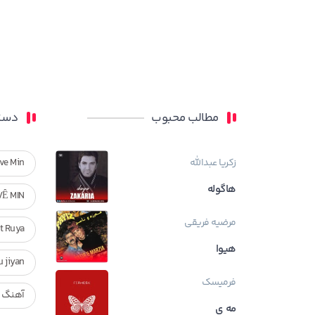
مطالب محبوب
دسته
زکریا عبدالله
ve Min
هاگوله
VÊ MIN
مرضیه فریقی
Ft Ruya
هیوا
ndan u jiyan
فرمیسک
آهنگ ر
مه ی