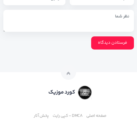
کورد موزیک
صفحه اصلی
DMCA – کپی رایت
پخش آثار