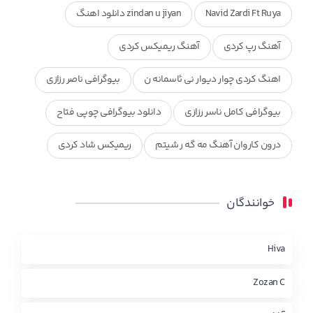
Navid Zardi Ft Ruya
zindan u jiyan دانلود اهنگ
آهنگ رپ کردی
آهنگ ریمیکس کردی
اهنگ کردی چوار دیوار نی ئاسمانه ن
بیوگرافی ناصر رزازی
بیوگرافی کامل ناسر رزازی
دانلود بیوگرافی چوپی فتاح
درون کاروان آهنگ مه گه ر شیتم
ریمیکس شاد کردی
ریمیکس کردی جدید
مجموعه آهنگ های ذکریا عبداله
خوانندگان
محمد جزا
ناصر رزازی
نویدزردی و رویا آهنگ وره
چاو من
کوردی
Hiva
Zozan C