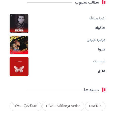
مطالب محبوب
زکریا عبدالله
هاگوله
مرضیه فریقی
هیوا
فرمیسک
مه ی
دسته ها
HÎVA - ÇAVÊ MIN
HÎVA - Asîtî Keça Kurdan
Cave Min