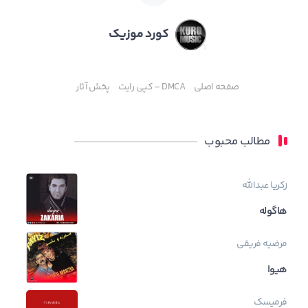
کورد موزیک
صفحه اصلی
DMCA – کپی رایت
پخش آثار
مطالب محبوب
زکریا عبدالله
هاگوله
مرضیه فریقی
هیوا
فرمیسک