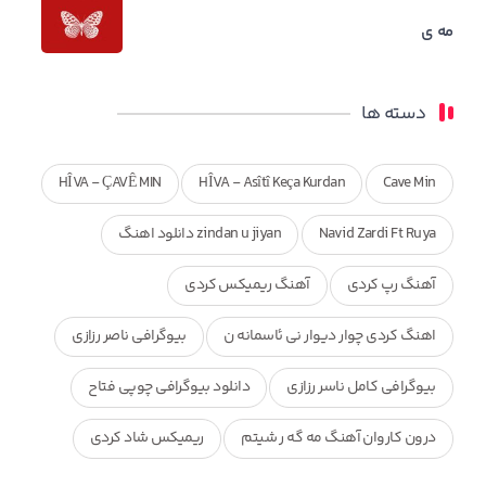
مه ی
دسته ها
HÎVA - ÇAVÊ MIN
HÎVA - Asîtî Keça Kurdan
Cave Min
Navid Zardi Ft Ruya
zindan u jiyan دانلود اهنگ
آهنگ رپ کردی
آهنگ ریمیکس کردی
اهنگ کردی چوار دیوار نی ئاسمانه ن
بیوگرافی ناصر رزازی
بیوگرافی کامل ناسر رزازی
دانلود بیوگرافی چوپی فتاح
درون کاروان آهنگ مه گه ر شیتم
ریمیکس شاد کردی