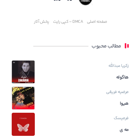
صفحه اصلی
DMCA – کپی رایت
پخش آثار
مطالب محبوب
زکریا عبدالله
هاگوله
مرضیه فریقی
هیوا
فرمیسک
مه ی