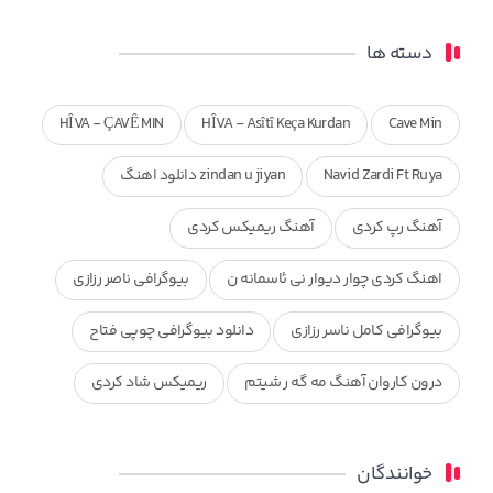
دسته ها
HÎVA - ÇAVÊ MIN
HÎVA - Asîtî Keça Kurdan
Cave Min
Navid Zardi Ft Ruya
zindan u jiyan دانلود اهنگ
آهنگ رپ کردی
آهنگ ریمیکس کردی
اهنگ کردی چوار دیوار نی ئاسمانه ن
بیوگرافی ناصر رزازی
بیوگرافی کامل ناسر رزازی
دانلود بیوگرافی چوپی فتاح
درون کاروان آهنگ مه گه ر شیتم
ریمیکس شاد کردی
ریمیکس کردی جدید
مجموعه آهنگ های ذکریا عبداله
خوانندگان
محمد جزا
ناصر رزازی
نویدزردی و رویا آهنگ وره