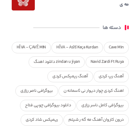
مه ی
دسته ها
HÎVA - ÇAVÊ MIN
HÎVA - Asîtî Keça Kurdan
Cave Min
Navid Zardi Ft Ruya
zindan u jiyan دانلود اهنگ
آهنگ رپ کردی
آهنگ ریمیکس کردی
اهنگ کردی چوار دیوار نی ئاسمانه ن
بیوگرافی ناصر رزازی
بیوگرافی کامل ناسر رزازی
دانلود بیوگرافی چوپی فتاح
درون کاروان آهنگ مه گه ر شیتم
ریمیکس شاد کردی
ریمیکس کردی جدید
مجموعه آهنگ های ذکریا عبداله