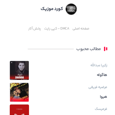
کورد موزیک
صفحه اصلی
DMCA – کپی رایت
پخش آثار
مطالب محبوب
زکریا عبدالله
هاگوله
مرضیه فریقی
هیوا
فرمیسک