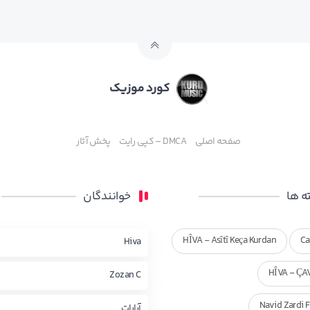
کورد موزیک
صفحه اصلی
DMCA – کپی رایت
پخش آثار
 ها
خوانندگان
HÎVA - Asîtî Keça Kurdan
Ca
Hiva
HÎVA - ÇA
Zozan C
Navid Zardi 
آرارات