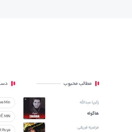
مطالب محبوب
دسته
زکریا عبدالله
ve Min
هاگوله
VÊ MIN
مرضیه فریقی
Ft Ruya