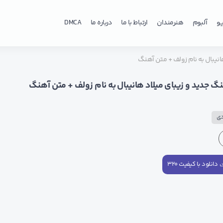
و
آلبوم
هنرمندان
ارتباط با ما
درباره ما
DMCA
انیبال به نام زولف + متن آهنگ
نگ جدید و زیبای میلاد هانیبال به نام زولف + متن آهنگ
دی
دانلود با کیفیت ۳۲۰