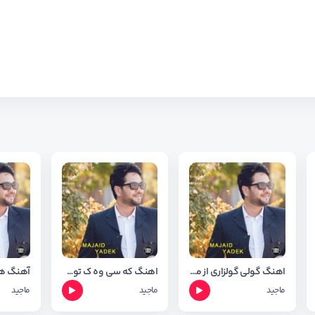
اهنگ گولی گولزاری از ماجید با کیفیت ۳۲۰ + شعر اهنگ
اهنگ که سی وه ک توی ماجید اصفهانی ❤️
ماجید
ماجید
ماجید