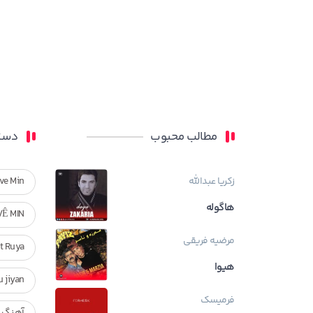
مطالب محبوب
دسته
زکریا عبدالله
ve Min
هاگوله
VÊ MIN
مرضیه فریقی
Ft Ruya
هیوا
ndan u jiyan
فرمیسک