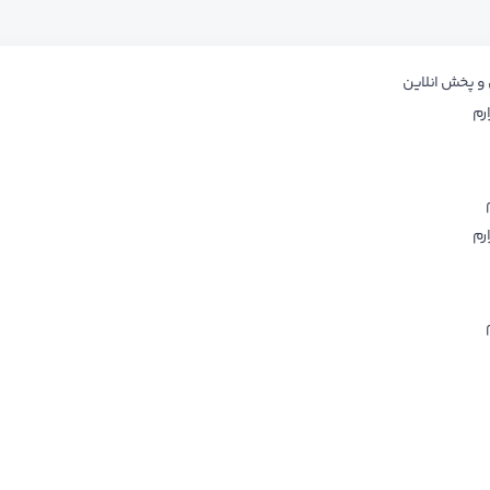
 و پخش انلاین
رم
رم