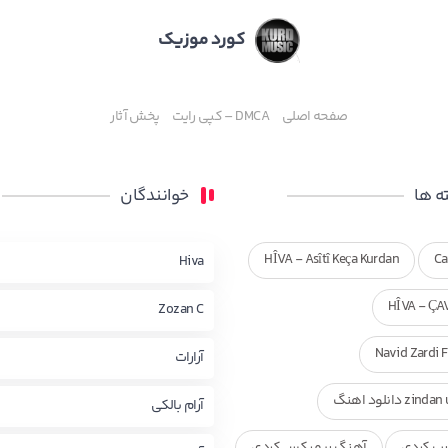
کورد موزیک
صفحه اصلی
DMCA – کپی رایت
پخش آثار
 ها
خوانندگان
HÎVA - Asîtî Keça Kurdan
Ca
Hiva
HÎVA - ÇA
Zozan C
Navid Zardi 
آرارات
zi دانلود اهنگ
آرام بالکی