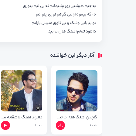
به جیم هیشتی زور پشیمانم ئه بی لیم ببوری
ئه گه ریموه ارامی گیانم نوری چاوانم
تو بیابانی وشک و بی ئاوی منیش بارانم
دانلود تمام اهنگ های
ماجید
آثار دیگر این خواننده
گلچین اهنگ های ماجید نسخه 1403
دانلود اهنگ عاشقانه ماجید بنام سجده ی فرمیسک + شعر اهنگ
ماجید
ماجید