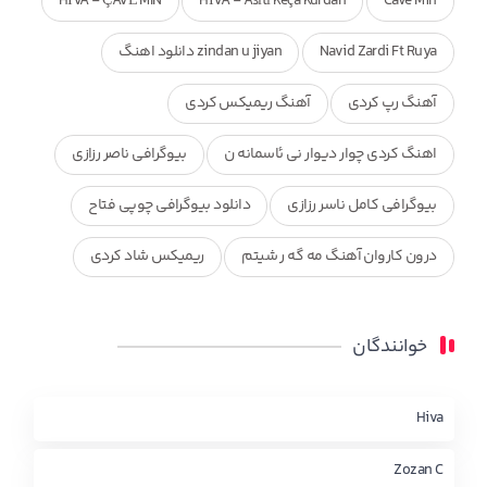
HÎVA - ÇAVÊ MIN
HÎVA - Asîtî Keça Kurdan
Cave Min
Navid Zardi Ft Ruya
zindan u jiyan دانلود اهنگ
آهنگ رپ کردی
آهنگ ریمیکس کردی
اهنگ کردی چوار دیوار نی ئاسمانه ن
بیوگرافی ناصر رزازی
بیوگرافی کامل ناسر رزازی
دانلود بیوگرافی چوپی فتاح
درون کاروان آهنگ مه گه ر شیتم
ریمیکس شاد کردی
ریمیکس کردی جدید
مجموعه آهنگ های ذکریا عبداله
خوانندگان
محمد جزا
ناصر رزازی
نویدزردی و رویا آهنگ وره
چاو من
کوردی
Hiva
Zozan C