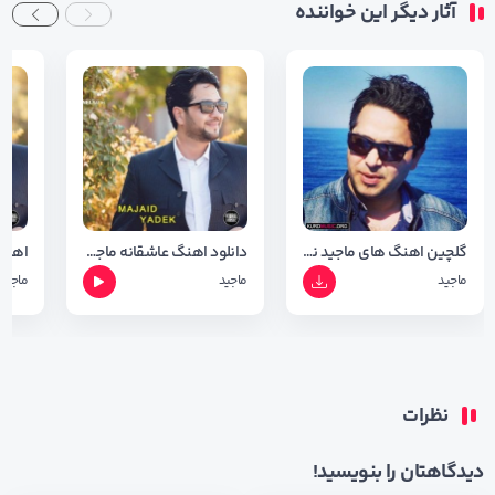
آثار دیگر این خواننده
گلچین اهنگ های ماجید نسخه 1403
دانلود اهنگ عاشقانه ماجید بنام سجده ی فرمیسک + شعر اهنگ
ماجید
ماجید
ماجید
نظرات
دیدگاهتان را بنویسید!