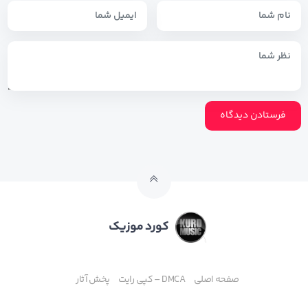
کورد موزیک
صفحه اصلی
DMCA – کپی رایت
پخش آثار