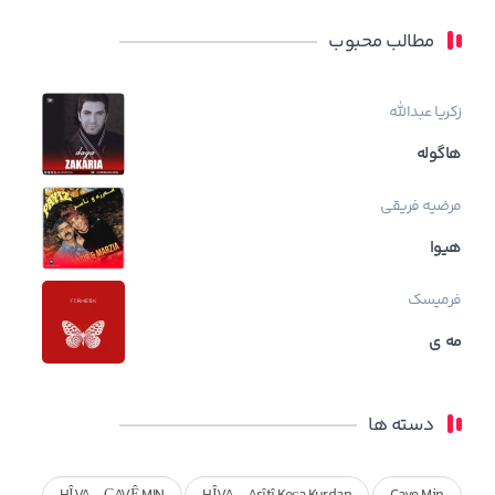
مطالب محبوب
زکریا عبدالله
هاگوله
مرضیه فریقی
هیوا
فرمیسک
مه ی
دسته ها