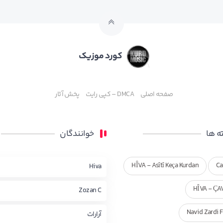
کورد موزیک
صفحه اصلی
DMCA – کپی رایت
پخش آثار
 ها
خوانندگان
HÎVA - Asîtî Keça Kurdan
Ca
Hiva
HÎVA - ÇA
Zozan C
Navid Zardi 
آرارات