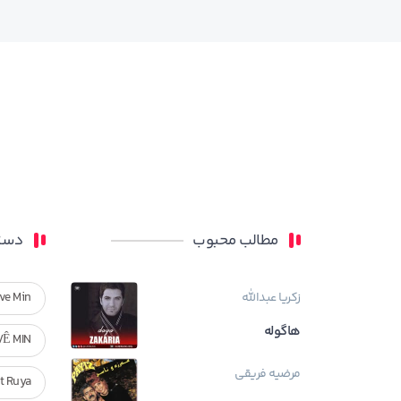
مطالب محبوب
دسته
زکریا عبدالله
ve Min
هاگوله
VÊ MIN
مرضیه فریقی
Ft Ruya