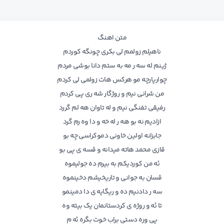
متن اهنگ
ناهیلم زولمم لی بکری چونگه کوردم
ژینم له سه ر مه به ستم دانا بوشی مردم
چوارپارچه مو هرکس هات زولمی لی کردم
من شرانی نیم و روژگار شه ری پی کردم
رفیقی تفنگی نیم و له تاوان هه لم گررد
ازادیم نه بو هه ر له خه و دا وه رم گرد
جابزانه اولین خاونی دموکراسی چه بو
قازی محمد هاته میدانه و قسه ی پی بو
ئه من کوردیکم به بیرم ده جولیموه
قسان به جوانی و تاریخیشم دخینموه
سه ر دادنیم ده و ریگایه ی دا دمینمو
تا ئه و روژه ی کردستانمان یک بیته وه
پی وره دستی براب خوت بگره ئه م