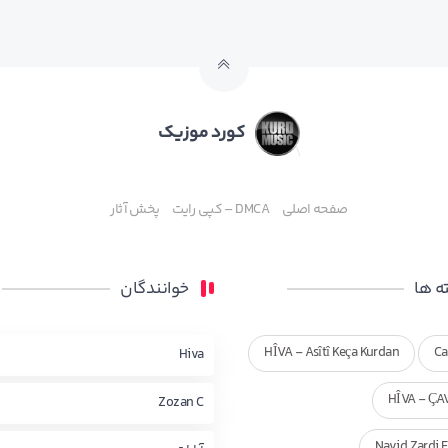
کورد موزیک
صفحه اصلی
DMCA – کپی رایت
پخش آثار
 ها
خوانندگان
HÎVA - Asîtî Keça Kurdan
Ca
Hiva
HÎVA - ÇA
Zozan C
Navid Zardi 