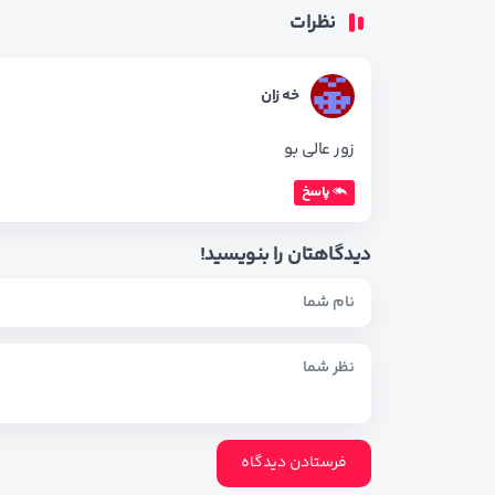
نظرات
خە زان
زور عالی بو
پاسخ
دیدگاهتان را بنویسید!