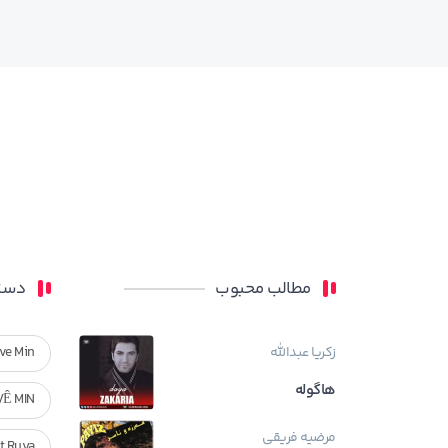
مطالب محبوب
دسته
زکریا عبدالله
ve Min
هاگوله
VÊ MIN
مرضیه فریقی
Ft Ruya