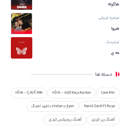
هاگوله
مرضیه فریقی
هیوا
فرمیسک
مه ی
دسته ها
HÎVA - ÇAVÊ MIN
HÎVA - Asîtî Keça Kurdan
Cave Min
Navid Zardi Ft Ruya
zindan u jiyan دانلود اهنگ
آهنگ رپ کردی
آهنگ ریمیکس کردی