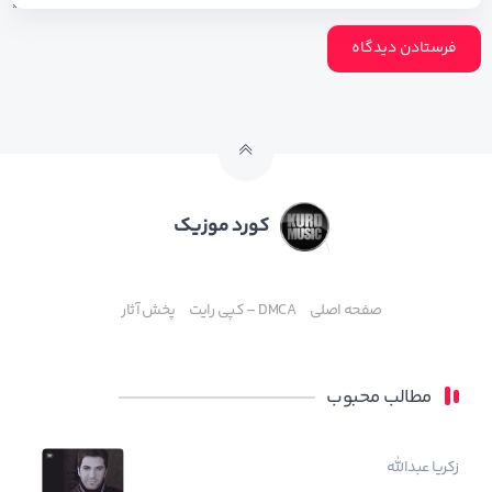
کورد موزیک
صفحه اصلی
DMCA – کپی رایت
پخش آثار
مطالب محبوب
زکریا عبدالله