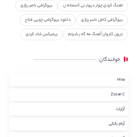
اهنگ کردی چوار دیوار نی ئاسمانه ن
بیوگرافی ناصر رزازی
بیوگرافی کامل ناسر رزازی
دانلود بیوگرافی چوپی فتاح
درون کاروان آهنگ مه گه ر شیتم
ریمیکس شاد کردی
ریمیکس کردی جدید
مجموعه آهنگ های ذکریا عبداله
خوانندگان
محمد جزا
ناصر رزازی
نویدزردی و رویا آهنگ وره
چاو من
کوردی
Hiva
Zozan C
آرارات
آرام بالکی