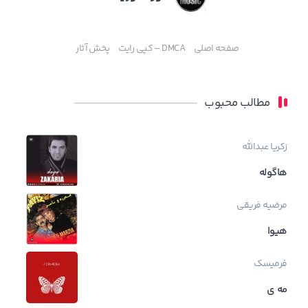
صفحه اصلی
DMCA – کپی رایت
پخش آثار
مطالب محبوب
زکریا عبدالله
هاگوله
مرضیه فریقی
هیوا
فرمیسک
مه ی