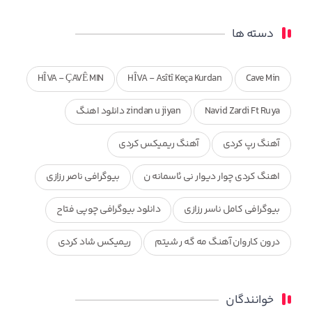
دسته ها
HÎVA - ÇAVÊ MIN
HÎVA - Asîtî Keça Kurdan
Cave Min
Navid Zardi Ft Ruya
zindan u jiyan دانلود اهنگ
آهنگ رپ کردی
آهنگ ریمیکس کردی
اهنگ کردی چوار دیوار نی ئاسمانه ن
بیوگرافی ناصر رزازی
بیوگرافی کامل ناسر رزازی
دانلود بیوگرافی چوپی فتاح
درون کاروان آهنگ مه گه ر شیتم
ریمیکس شاد کردی
ریمیکس کردی جدید
مجموعه آهنگ های ذکریا عبداله
خوانندگان
محمد جزا
ناصر رزازی
نویدزردی و رویا آهنگ وره