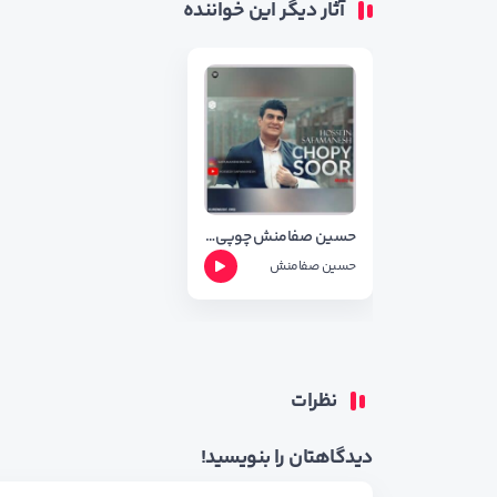
آثار دیگر این خواننده
حسین صفامنش چوپی سور ❤️ (چوپی سوور ) + متن اهنگ
حسین صفامنش
نظرات
دیدگاهتان را بنویسید!