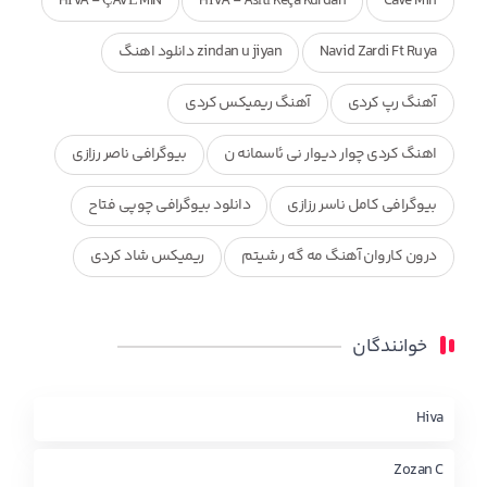
HÎVA - ÇAVÊ MIN
HÎVA - Asîtî Keça Kurdan
Cave Min
Navid Zardi Ft Ruya
zindan u jiyan دانلود اهنگ
آهنگ رپ کردی
آهنگ ریمیکس کردی
اهنگ کردی چوار دیوار نی ئاسمانه ن
بیوگرافی ناصر رزازی
بیوگرافی کامل ناسر رزازی
دانلود بیوگرافی چوپی فتاح
درون کاروان آهنگ مه گه ر شیتم
ریمیکس شاد کردی
ریمیکس کردی جدید
مجموعه آهنگ های ذکریا عبداله
خوانندگان
محمد جزا
ناصر رزازی
نویدزردی و رویا آهنگ وره
چاو من
کوردی
Hiva
Zozan C