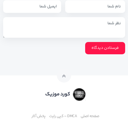
کورد موزیک
صفحه اصلی
DMCA – کپی رایت
پخش آثار