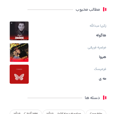
مطالب محبوب
زکریا عبدالله
هاگوله
مرضیه فریقی
هیوا
فرمیسک
مه ی
دسته ها