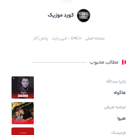
کورد موزیک
صفحه اصلی
DMCA – کپی رایت
پخش آثار
مطالب محبوب
زکریا عبدالله
هاگوله
مرضیه فریقی
هیوا
فرمیسک