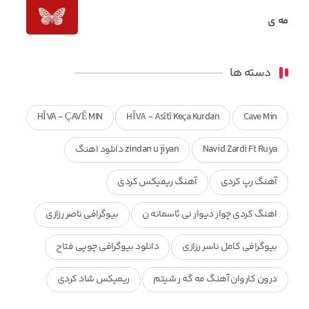
مه ی
دسته ها
HÎVA - ÇAVÊ MIN
HÎVA - Asîtî Keça Kurdan
Cave Min
Navid Zardi Ft Ruya
zindan u jiyan دانلود اهنگ
آهنگ رپ کردی
آهنگ ریمیکس کردی
اهنگ کردی چوار دیوار نی ئاسمانه ن
بیوگرافی ناصر رزازی
بیوگرافی کامل ناسر رزازی
دانلود بیوگرافی چوپی فتاح
درون کاروان آهنگ مه گه ر شیتم
ریمیکس شاد کردی