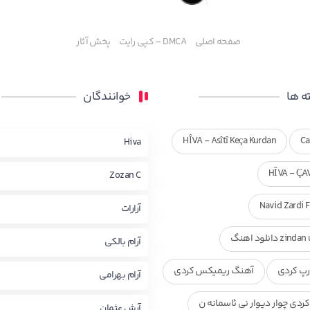
صفحه اصلی
DMCA – کپی رایت
پخش آثار
 ها
خوانندگان
HÎVA - Asîtî Keça Kurdan
Ca
Hiva
HÎVA - ÇA
Zozan C
Navid Zardi 
آرارات
zi دانلود اهنگ
آرام بالکی
پ کردی
آهنگ ریمیکس کردی
آرام بهرامی
ردی چوار دیوار نی ئاسمانه ن
آرش عثمان