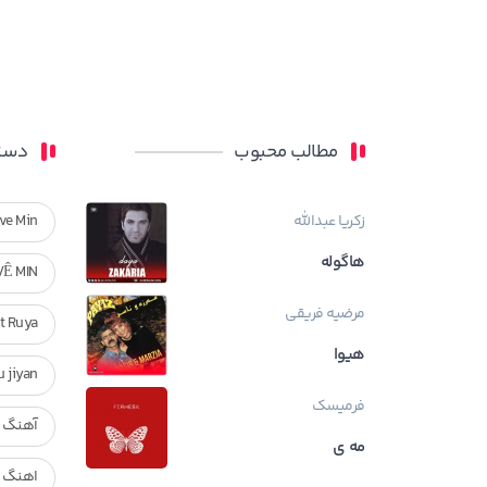
مطالب محبوب
دسته
زکریا عبدالله
ve Min
هاگوله
VÊ MIN
مرضیه فریقی
Ft Ruya
هیوا
ndan u jiyan
فرمیسک
آهنگ ر
مه ی
اهنگ ک