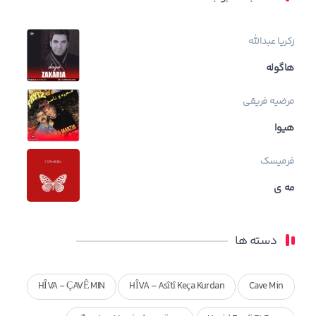
زکریا عبدالله
هاگوله
مرضیه فریقی
هیوا
فرمیسک
مه ی
دسته ها
HÎVA - ÇAVÊ MIN
HÎVA - Asîtî Keça Kurdan
Cave Min