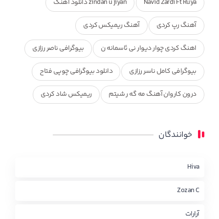
Navid Zardi Ft Ruya
zindan u jiyan دانلود اهنگ
آهنگ رپ کردی
آهنگ ریمیکس کردی
اهنگ کردی چوار دیوار نی ئاسمانه ن
بیوگرافی ناصر رزازی
بیوگرافی کامل ناسر رزازی
دانلود بیوگرافی چوپی فتاح
درون کاروان آهنگ مه گه ر شیتم
ریمیکس شاد کردی
ریمیکس کردی جدید
مجموعه آهنگ های ذکریا عبداله
خوانندگان
محمد جزا
ناصر رزازی
نویدزردی و رویا آهنگ وره
چاو من
کوردی
Hiva
Zozan C
آرارات